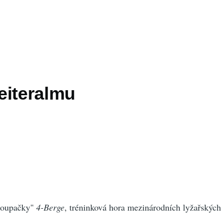
eiteralmu
"houpačky"
4-Berge
, tréninková hora mezinárodních lyžařských