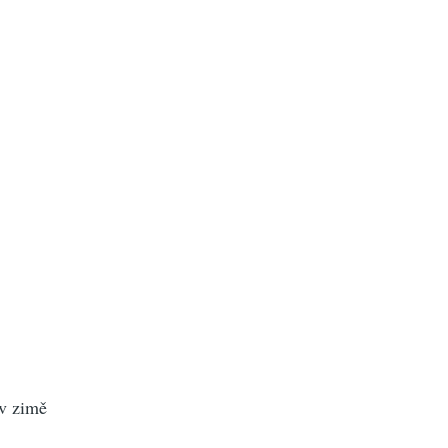
vá
v zimě