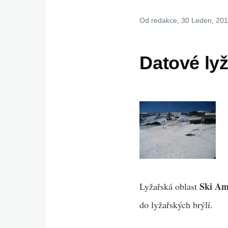
Od
redakce
, 30 Leden, 20
Datové lyž
Ski A
Lyžařská oblast
do lyžařských brýlí.