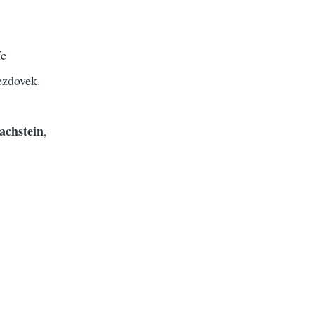
íc
ezdovek.
achstein
,