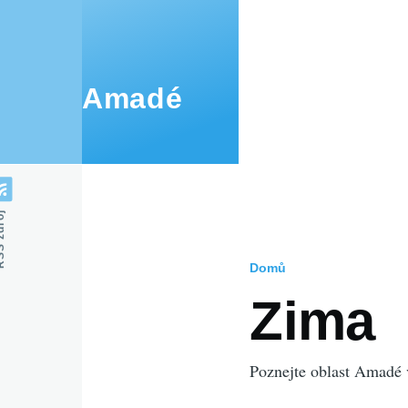
Přejít k hlavnímu obsahu
Amadé
zdroj
Domů
Drobečko
Zima
navigace
Poznejte oblast Amadé 