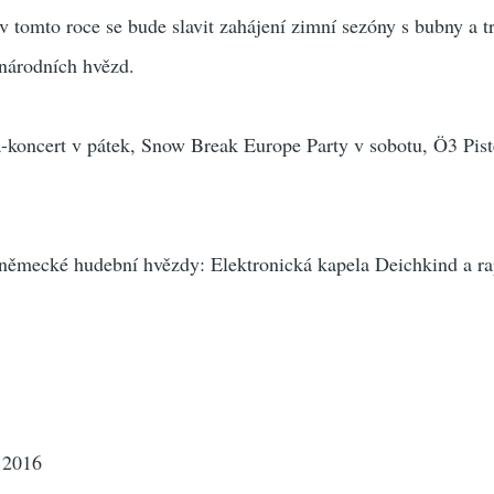
é v tomto roce se bude slavit zahájení zimní sezóny s bubny a 
inárodních hvězd.
a-koncert v pátek, Snow Break Europe Party v sobotu, Ö3 Pist
ě německé hudební hvězdy: Elektronická kapela Deichkind a r
e 2016