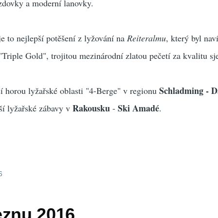
jezdovky a moderní lanovky.
 to nejlepší potěšení z lyžování na
Reiteralmu
, který byl nav
iple Gold", trojitou mezinárodní zlatou pečetí za kvalitu sj
Schladming - D
ší horou lyžařské oblasti "4-Berge" v regionu
Rakousku
Ski Amadé
tší lyžařské zábavy v
-
.
6
eznu 2016