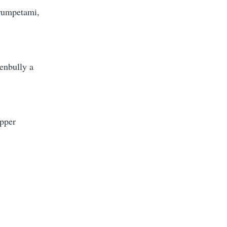
trumpetami,
enbully a
apper