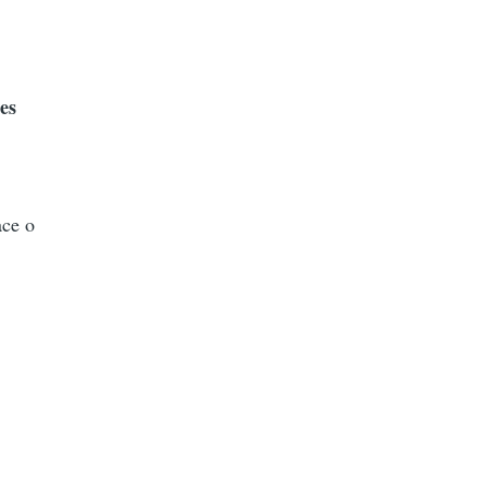
es
ace o