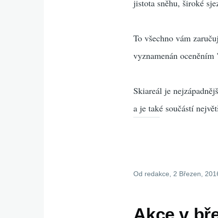
jistota sněhu, široké s
To všechno vám zaručuje
vyznamenán oceněním "Tr
Skiareál je nejzápadněj
a je také součástí nejvě
Od
redakce
, 2 Březen, 201
Akce v bř