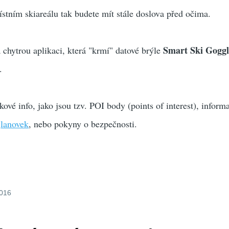
stním skiareálu tak budete mít stále doslova před očima.
Smart Ski Goggl
 chytrou aplikaci, která "krmí" datové brýle
.
akové info, jako jsou tzv. POI body (points of interest), inform
a
lanovek
, nebo pokyny o bezpečnosti.
2016