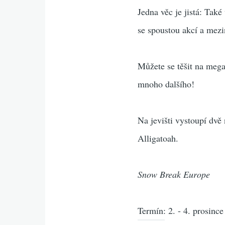
Jedna věc je jistá: Tak
se spoustou akcí a mez
Můžete se těšit na meg
mnoho dalšího!
Na jevišti vystoupí dv
Alligatoah.
Snow Break Europe
Termín: 2. - 4. prosinc