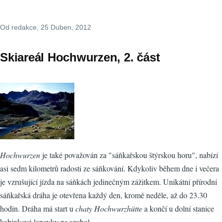
Od
redakce
, 25 Duben, 2012
Skiareál Hochwurzen, 2. část
Hochwurzen
je také považován za "sáňkařskou štýrskou horu", nabízí
asi sedm kilometrů radosti ze sáňkování. Kdykoliv během dne i večera
je vzrušující jízda na sáňkách jedinečným zážitkem. Unikátní přírodní
sáňkařská dráha je otevřena každý den, kromě neděle, až do 23.30
hodin. Dráha má start u
chaty Hochwurzhütte
a končí u dolní stanice
kabinkové lanovky na vrchol.