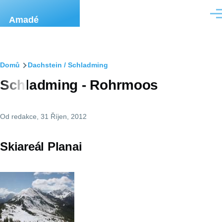
Přejít k hlavnímu obsahu
Men
Amadé
Drobečková
Domů
Dachstein / Schladming
Schladming - Rohrmoos
navigace
Od
redakce
, 31 Říjen, 2012
Skiareál Planai