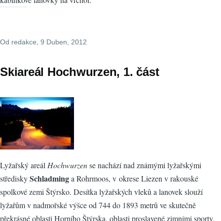
Od
redakce
, 9 Duben, 2012
Skiareál Hochwurzen, 1. část
Lyžařský areál
Hochwurzen
se nachází nad známými lyžařskými
Schladming
středisky
a Rohrmoos, v okrese Liezen v rakouské
spolkové zemi Štýrsko. Desítka lyžařských vleků a lanovek slouží
lyžařům v nadmořské výšce od 744 do 1893 metrů ve skutečně
překrásné oblasti Horního Štýrska, oblasti proslavené zimními sporty.