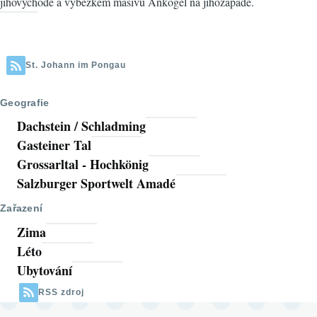
jihovýchodě a výběžkem masivu Ankogel na jihozápadě.
St. Johann im Pongau
Geografie
Dachstein / Schladming
Gasteiner Tal
Grossarltal - Hochkönig
Salzburger Sportwelt Amadé
Zařazení
Zima
Léto
Ubytování
RSS zdroj