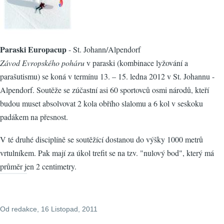
Paraski Europacup
- St. Johann/Alpendorf
Závod Evropského poháru
v paraski (kombinace lyžování a
parašutismu) se koná v termínu 13. – 15. ledna 2012 v St. Johannu -
Alpendorf. Soutěže se zúčastní asi 60 sportovců osmi národů, kteří
budou muset absolvovat 2 kola obřího slalomu a 6 kol v seskoku
padákem na přesnost.
V té druhé disciplíně se soutěžící dostanou do výšky 1000 metrů
vrtulníkem. Pak mají za úkol trefit se na tzv. "nulový bod", který má
průměr jen 2 centimetry.
Od
redakce
, 16 Listopad, 2011