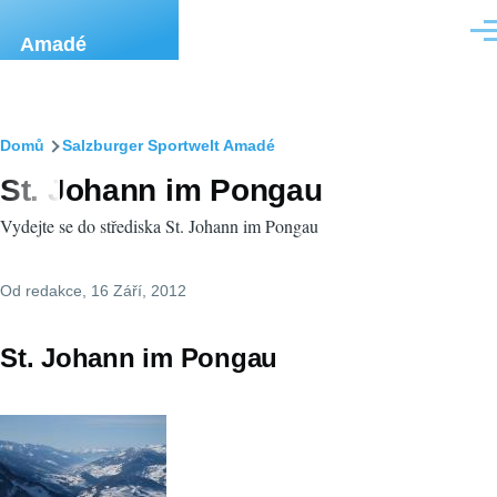
Přejít k hlavnímu obsahu
Men
Amadé
Drobečková
Domů
Salzburger Sportwelt Amadé
St. Johann im Pongau
navigace
Vydejte se do střediska St. Johann im Pongau
Od
redakce
, 16 Září, 2012
St. Johann im Pongau