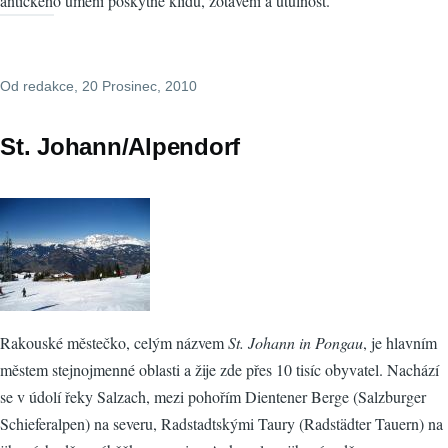
antického umění poskytne klidu, zotavení a útulnost.
Od
redakce
, 20 Prosinec, 2010
St. Johann/Alpendorf
Rakouské městečko, celým názvem
St. Johann in Pongau
, je hlavním
městem stejnojmenné oblasti a žije zde přes 10 tisíc obyvatel. Nachází
se v údolí řeky Salzach, mezi pohořím Dientener Berge (Salzburger
Schieferalpen) na severu, Radstadtskými Taury (Radstädter Tauern) na