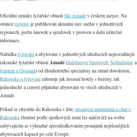
Oficiální stránky lyžařské oblasti
Ski Amadé
v českém jazyce. Na
stránce
regiony
je publikován aktuální stav sněhu v jednotlivých
regionech, počtu lanovek a sjezdovek v provozu a další užitečné
informace.
Nabídka
lyžování
a ubytování v jednotlivých střediscích nejrozsáhlejší
Amadé
rakouské lyžařské oblasti
(
Salzburger Sportwelt
,
Schladming
a
Gastein a Grossarl
) od dlouholetého specialisty na zimní dovolenou,
Rakousko a lyžování
zahrnuje jak luxusní hotely s bazény, tak
jednoduché a cenově přijatelné ubytování ve všech střediscích v
Amadé.
Pokud se chystáte do Rakouska v létě,
pronájem apartmánů a chat v
Rakousku
členěné podle spolkových zemí lze nalézt též na webu
zabývajícím se výhradně zprostředkováním pronájmů nejrůznějších
ubytovacích kapacit po celé Evropě.