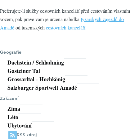
Preferujete-li služby cestovních kanceláří před cestováním vlastním
vozem, pak právě vám je určena nabídka
lyžařských zájezdů do
Amadé
od tuzemských
cestovních kanceláří
.
Geografie
Dachstein / Schladming
Gasteiner Tal
Grossarltal - Hochkönig
Salzburger Sportwelt Amadé
Zařazení
Zima
Léto
Ubytování
RSS zdroj