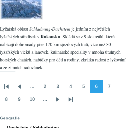
Lyžařská oblast
Schladming-Dachstein
je jedním z největších
Rakousku
lyžařských středisek v
. Skládá se z 9 skiareálů, které
nabízejí dohromady přes 170 km sjezdových tratí, více než 80
lyžařských vleků a lanovek, kulinářské speciality v mnoha útulných
horských chatách, nabídky pro děti a rodiny, zkrátka radost z lyžování
a ze zimních radovánek.:
…
2
3
4
5
6
7
Pagination
First
Předchozí
Stránka
Stránka
Stránka
Stránka
Stránka
Stránka
page
stránka
8
9
10
…
Stránka
Stránka
Stránka
Následující
Poslední
stránka
stránka
Geografie
Dachstein / Schladming