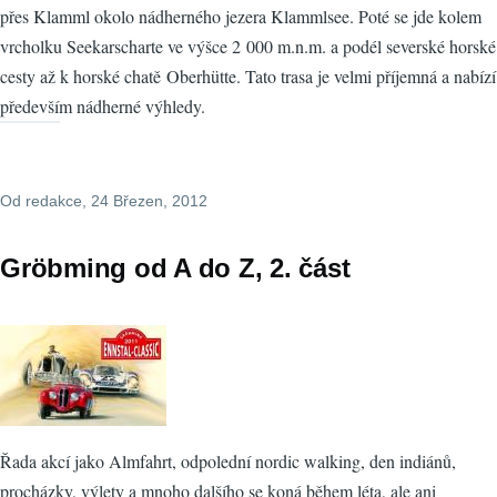
přes Klamml okolo nádherného jezera Klammlsee. Poté se jde kolem
vrcholku Seekarscharte ve výšce 2 000 m.n.m. a podél severské horské
cesty až k horské chatě Oberhütte. Tato trasa je velmi příjemná a nabízí
především nádherné výhledy.
Od
redakce
, 24 Březen, 2012
Gröbming od A do Z, 2. část
Řada akcí jako Almfahrt, odpolední nordic walking, den indiánů,
procházky, výlety a mnoho dalšího se koná během léta, ale ani