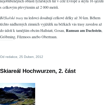
nejoblíbenějších oblastí lyžařských túr v celé Evropě a skýtá 16 sjezdů
s celkovým převýšením až 2 000 metrů.
Běžkařské trasy
na ledovci dosahují celkové délky až 30 km. Během
těchto nádherných zimních vyjížděk na běžkách vás trasy zavedou až
Ramsau am Dachstein
do údolí k tamějším obcím Hallstatt, Gosau,
,
Gröbming, Filzmoos anebo Obertraun.
Od
redakce
, 25 Duben, 2012
Skiareál Hochwurzen, 2. část