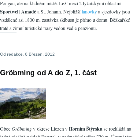
Pongau, ale na klidném místě. Leží mezi 2 lyžařskými oblastmi -
Sportwelt Amadé
a St. Johann. Nejbližší
lanovky
a sjezdovky jsou
vzdálené asi 1800 m, zastávka skibusu je přímo u domu. Běžkařské
tratě a zimní turistické trasy vedou vedle penzionu.
Od
redakce
, 8 Březen, 2012
Gröbming od A do Z, 1. část
Horním Štýrsku
Obec
Gröbming
v okrese Liezen v
se rozkládá na
jedné plošině v údolí Ennstal, v nadmořské výšce 770 m. Území této