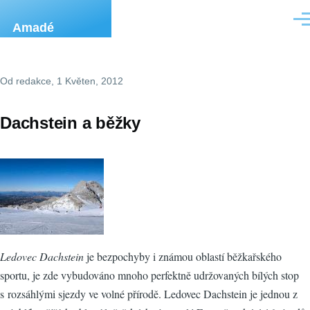
Přejít k hlavnímu obsahu
Men
Amadé
Od
redakce
, 1 Květen, 2012
Dachstein a běžky
Ledovec Dachstein
je bezpochyby i známou oblastí běžkařského
sportu, je zde vybudováno mnoho perfektně udržovaných bílých stop
s rozsáhlými sjezdy ve volné přírodě. Ledovec Dachstein je jednou z