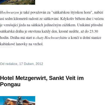
Hochwurzen
je také považován za "sáňkařskou štýrskou horu", nabízí
asi sedm kilometrů radosti ze sáňkování. Kdykoliv během dne i večera
je vzrušující jízda na sáňkách jedinečným zážitkem. Unikátní přírodní
sáňkařská dráha je otevřena každý den, kromě neděle, až do 23.30
hodin. Dráha má start u
chaty Hochwurzhütte
a končí u dolní stanice
kabinkové lanovky na vrchol.
Od
redakce
, 17 Duben, 2012
Hotel Metzgerwirt, Sankt Veit im
Pongau