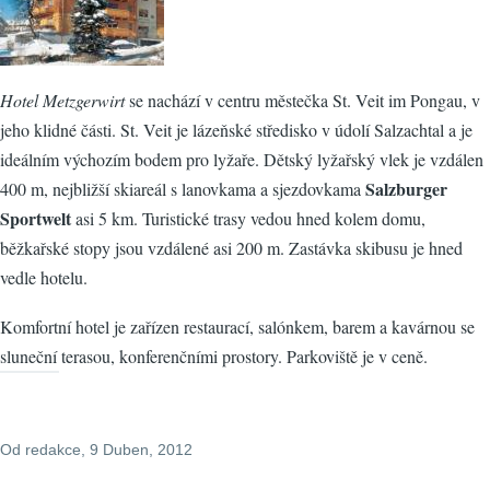
Hotel Metzgerwirt
se nachází v centru městečka St. Veit im Pongau, v
jeho klidné části. St. Veit je lázeňské středisko v údolí Salzachtal a je
ideálním výchozím bodem pro lyžaře. Dětský lyžařský vlek je vzdálen
Salzburger
400 m, nejbližší skiareál s lanovkama a sjezdovkama
Sportwelt
asi 5 km. Turistické trasy vedou hned kolem domu,
běžkařské stopy jsou vzdálené asi 200 m. Zastávka skibusu je hned
vedle hotelu.
Komfortní hotel je zařízen restaurací, salónkem, barem a kavárnou se
sluneční terasou, konferenčními prostory. Parkoviště je v ceně.
Od
redakce
, 9 Duben, 2012