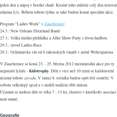
jeden den a nápoj v horské chatě. Kromě toho můžete celý den testovat
zdarma
lyže
. Během tohoto týdne se také budou konat speciální akce.
Program "Ladies Week" v
Zauchensee
:
24.3.: New Orleans Dixieland Band
27.3.: Velká módní přehlídka a After Show-Party s živou hudbou
29.3.: závod Ladies-Race
29.3.: Ochutnávka vín od 6 rakouských vinařů v aréně Weltcuparena
V Zauchensee se koná 23. - 25. března 2012 mezinárodní akce pro ty
Kidstrophy
nejmenší lyžaře -
. Děti z více než 10 zemí se každoročně
účastní tohoto
závodu
. V rámci 8. ročníku budou opět dvě soutěže: V
sobotu velkolepý sjezd a v neděli tradiční obří slalom.
Účastnit se mohou děti ve věku 7 - 13 let, členství v kterékoliv asociaci
není nutné.
Geografie