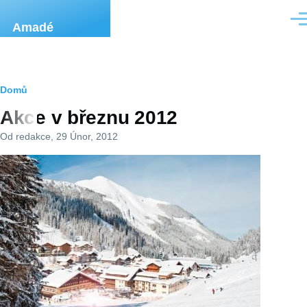
Přejít k hlavnímu obsahu
Men
Amadé
Drobečková
Domů
Akce v březnu 2012
navigace
Od
redakce
, 29 Únor, 2012