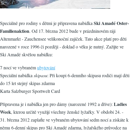
Ski Amadé Oster-
Speciálně pro rodiny s dětmi je připravena nabídka
Familienaktion
. Od 17. března 2012 bude v prázdninovém ráji
Altenmarkt - Zauchensee velikonoční zajíček. Tato akce platí pro děti
narozené v roce 1996 či později - doklad o věku je nutný. Zažijte ve
Ski Amadé skvělou nabídku:
7 nocí ve vybraném
ubytování
Speciální nabídka
skipasu
: Při koupi 6-denního skipasu rodiči mají děti
do 15 let stejný skipas zdarma
Karta Salzburger Sportwelt Card
Ladies
Připravena je i nabídka jen pro dámy (narozené 1992 a dříve):
Week
, kterou určitě využijí všechny ženské lyžařky. V období 24. -
31. března 2012 zaplaťte ve vybraném ubytování sedm nocí a získáte k
němu 6-denní skipas pro Ski Amadé zdarma, lyžařského průvodce na