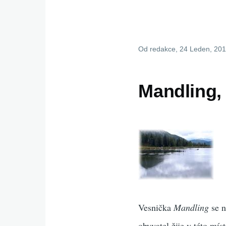
Od
redakce
, 24 Leden, 20
Mandling, 
Vesnička
Mandling
se n
obyvatel žije v této mís