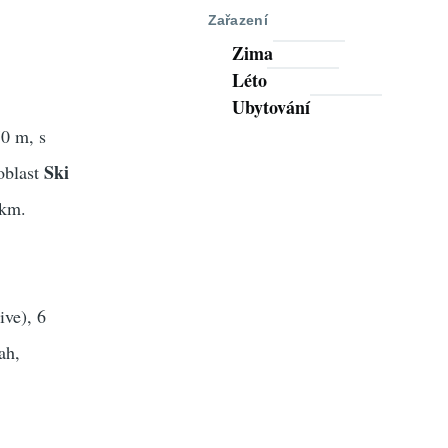
Zařazení
Zima
Léto
Ubytování
0 m, s
Ski
 oblast
 km.
ive), 6
ah,