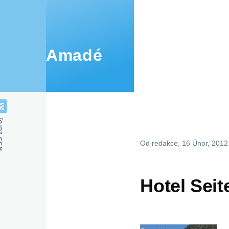
Přejít k hlavnímu obsahu
Amadé
zdroj
Od
redakce
, 16 Únor, 2012
Hotel Sei