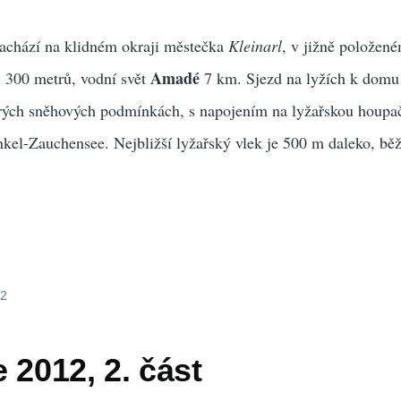
achází na klidném okraji městečka
Kleinarl
, v jižně položen
Amadé
i 300 metrů, vodní svět
7 km. Sjezd na lyžích k domu
rých sněhových podmínkách, s napojením na lyžařskou houpa
nkel-Zauchensee. Nejbližší lyžařský vlek je 500 m daleko, bě
12
 2012, 2. část