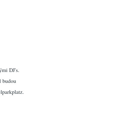
ými DJ's.
l budou
lparkplatz.