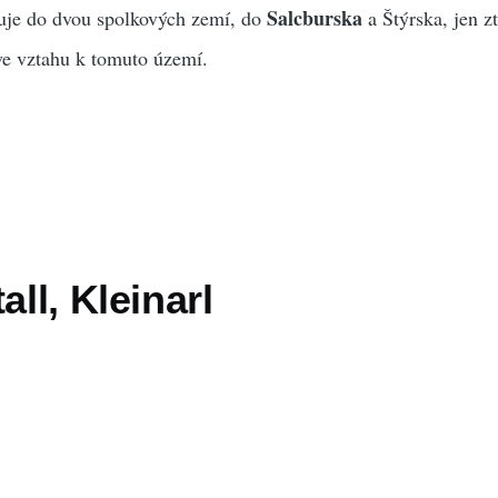
Salcburska
uje do dvou spolkových zemí, do
a Štýrska, jen z
ve vztahu k tomuto území.
all, Kleinarl