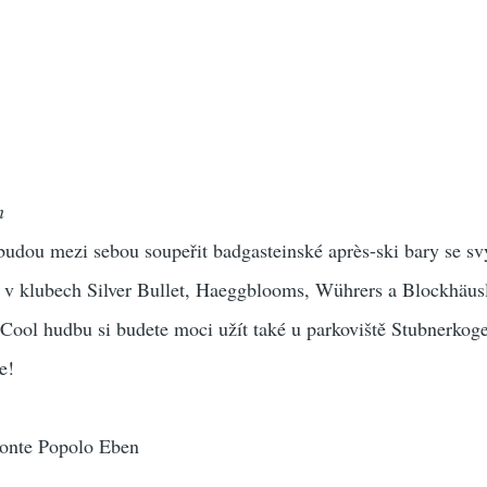
n
udou mezi sebou soupeřit badgasteinské après-ski bary se sv
s v klubech Silver Bullet, Haeggblooms, Wührers a Blockhäus
Cool hudbu si budete moci užít také u parkoviště Stubnerkoge
e!
onte Popolo Eben