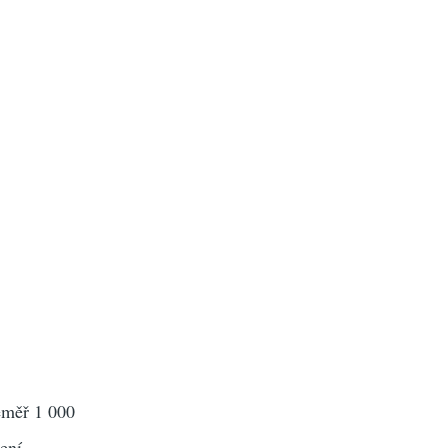
éměř 1 000
ení