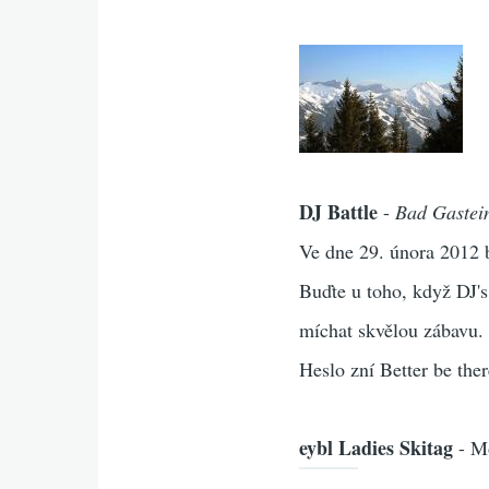
DJ Battle
-
Bad Gastei
Ve dne 29. února 2012 b
Buďte u toho, když DJ'
míchat skvělou zábavu. 
Heslo zní Better be ther
eybl Ladies Skitag
- M