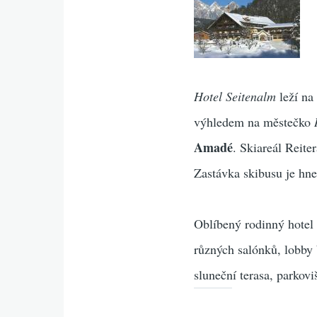
Hotel Seitenalm
leží na
výhledem na městečko
Amadé
. Skiareál Reite
Zastávka skibusu je hn
Oblíbený rodinný hotel m
různých salónků, lobby 
sluneční terasa, parkovi