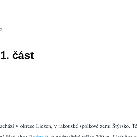
12
1. část
achází v okrese Liezen, v rakouské spolkové zemi Štýrsko. T
tní části obce
Radstadt
, v nadmořské výšce 799 m. I když to n