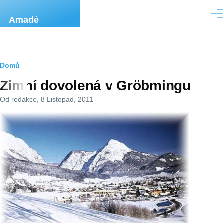
Přejít k hlavnímu obsahu
Men
Amadé
Drobečková
Domů
Zimní dovolená v Gröbmingu
navigace
Od
redakce
, 8 Listopad, 2011