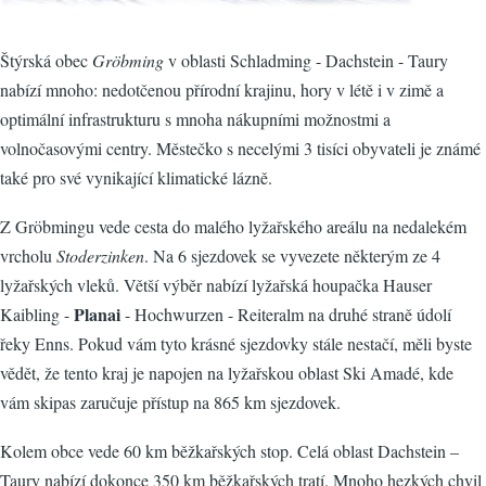
Štýrská obec
Gröbming
v oblasti Schladming - Dachstein - Taury
nabízí mnoho: nedotčenou přírodní krajinu, hory v létě i v zimě a
optimální infrastrukturu s mnoha nákupními možnostmi a
volnočasovými centry. Městečko s necelými 3 tisíci obyvateli je známé
také pro své vynikající klimatické lázně.
Z Gröbmingu vede cesta do malého lyžařského areálu na nedalekém
vrcholu
Stoderzinken
. Na 6 sjezdovek se vyvezete některým ze 4
lyžařských vleků. Větší výběr nabízí lyžařská houpačka Hauser
Planai
Kaibling -
- Hochwurzen - Reiteralm na druhé straně údolí
řeky Enns. Pokud vám tyto krásné sjezdovky stále nestačí, měli byste
vědět, že tento kraj je napojen na lyžařskou oblast Ski Amadé, kde
vám skipas zaručuje přístup na 865 km sjezdovek.
Kolem obce vede 60 km běžkařských stop. Celá oblast Dachstein –
Taury nabízí dokonce 350 km běžkařských tratí. Mnoho hezkých chvil