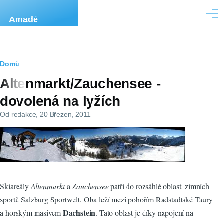
Přejít k hlavnímu obsahu
Men
Amadé
Drobečková
Domů
Altenmarkt/Zauchensee -
navigace
dovolená na lyžích
Od
redakce
, 20 Březen, 2011
Skiareály
Altenmarkt
a
Zauchensee
patří do rozsáhlé oblasti zimních
sportů Salzburg Sportwelt. Oba leží mezi pohořím Radstadtské Taury
Dachstein
a horským masivem
. Tato oblast je díky napojení na