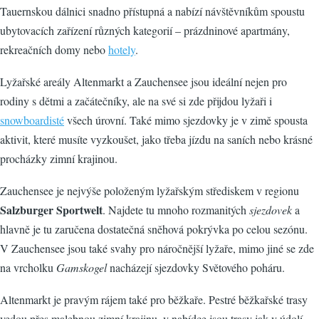
Tauernskou dálnici snadno přístupná a nabízí návštěvníkům spoustu
ubytovacích zařízení různých kategorií – prázdninové apartmány,
rekreačních domy nebo
hotely
.
Lyžařské areály Altenmarkt a Zauchensee jsou ideální nejen pro
rodiny s dětmi a začátečníky, ale na své si zde přijdou lyžaři i
snowboardisté
všech úrovní. Také mimo sjezdovky je v zimě spousta
aktivit, které musíte vyzkoušet, jako třeba jízdu na saních nebo krásné
procházky zimní krajinou.
Zauchensee je nejvýše položeným lyžařským střediskem v regionu
Salzburger Sportwelt
. Najdete tu mnoho rozmanitých
sjezdovek
a
hlavně je tu zaručena dostatečná sněhová pokrývka po celou sezónu.
V Zauchensee jsou také svahy pro náročnější lyžaře, mimo jiné se zde
na vrcholku
Gamskogel
nacházejí sjezdovky Světového poháru.
Altenmarkt je pravým rájem také pro běžkaře. Pestré běžkařské trasy
vedou přes malebnou zimní krajinu, v nabídce jsou trasy jak v údolí