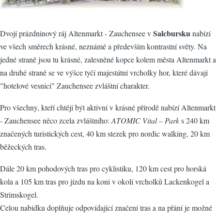
Salcbursku
Dvojí prázdninový ráj Altenmarkt - Zauchensee v
nabízí
ve všech směrech krásné, neznámé a především kontrastní světy. Na
jedné straně jsou tu krásné, zalesněné kopce kolem města Altenmarkt a
na druhé straně se ve výšce tyčí majestátní vrcholky hor, které dávají
"hotelové vesnici" Zauchensee zvláštní charakter.
Pro všechny, kteří chtějí být aktivní v krásné přírodě nabízí Altenmarkt
- Zauchensee něco zcela zvláštního:
ATOMIC Vital – Park
s 240 km
značených turistických cest, 40 km stezek pro nordic walking, 20 km
běžeckých tras.
Dále 20 km pohodových tras pro cyklistiku, 120 km cest pro horská
kola a 105 km tras pro jízdu na koni v okolí vrcholků Lackenkogel a
Strimskogel.
Celou nabídku doplňuje odpovídající značení tras a na přání je možné