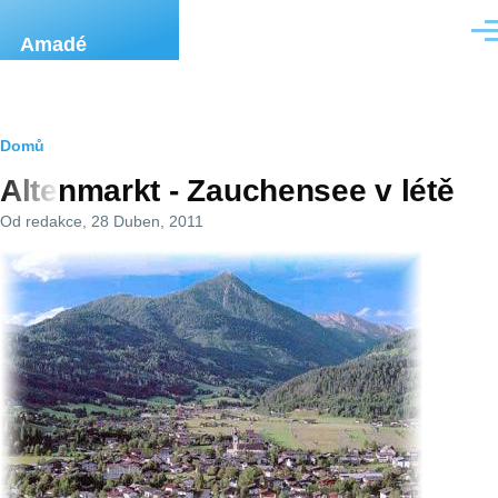
Přejít k hlavnímu obsahu
Men
Amadé
Drobečková
Domů
Altenmarkt - Zauchensee v létě
navigace
Od
redakce
, 28 Duben, 2011