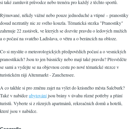
si také zamluvit průvodce nebo trenéra pro každý z těchto sportů.
Rýmované, někdy vážné nebo pouze jednoduché a vtipné – pranostiky
dosud neztratily nic ze svého kouzla. Tématická stezka "Pranostiky"
zahrnuje 22 zastávek, ve kterých se dozvíte pravdu o ledových mužích
a o počasí na svatého Ladislava, o větru a o beráncích na obloze.
Co si myslíte o meteorologických předpovědích počasí a o vesnických
pranostikách? Jsou to jen básničky nebo mají také pravdu? Přesvědčte
se sami a vydejte se na objevnou cestu po nové tématické stezce v
turistickém ráji Altenmarkt - Zauchensee.
A co takhle si pro změnu zajet na výlet do krásného města Salcburk?
Také v nabídce
ubytování
jsou brány v úvahu různé potřeby a přání
turistů. Vyberte si z různých apartmánů, rekreačních domů a hotelů,
které jsou v nabídce.