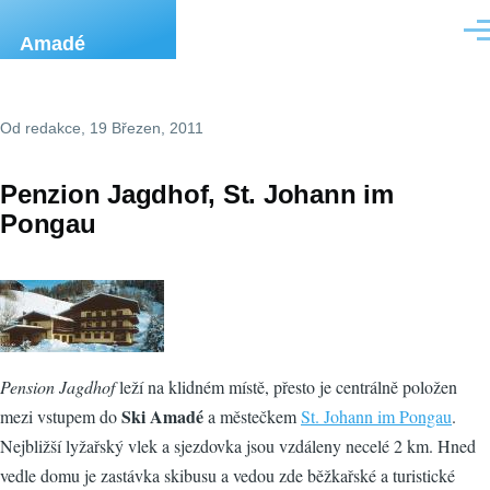
Přejít k hlavnímu obsahu
Men
Amadé
Od
redakce
, 19 Březen, 2011
Penzion Jagdhof, St. Johann im
Pongau
Pension Jagdhof
leží na klidném místě, přesto je centrálně položen
Ski Amadé
mezi vstupem do
a městečkem
St. Johann im Pongau
.
Nejbližší lyžařský vlek a sjezdovka jsou vzdáleny necelé 2 km. Hned
vedle domu je zastávka skibusu a vedou zde běžkařské a turistické