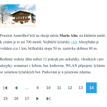
Maria Alm
Penzion Annerlhof leží na okraji města
, na klidném místě,
k centru je to asi 700 metrů. Nejbližší lyžařský
vlek
Abergbahn je
vzdálen cca 1 km, běžkařská stopa 50 m, zastávka skibusu 80 m.
Rodinně vedený dům nabízí 12 pokojů pro nekuřáky, vhodných i pro
alergiky, restauraci s krbem, bar, knihovnu, WLAN připojení, lyžárnu
se sušárnou lyžařských bot. Parkování je u penzionu zdarma.
…
9
10
11
12
13
14
Pagination
First
Předchozí
Stránka
Stránka
Stránka
Stránka
Stránka
Stránka
page
stránka
15
16
17
Stránka
Stránka
Stránka
Následující
Poslední