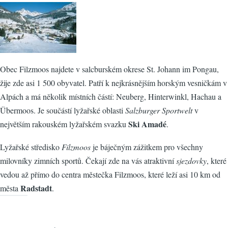
Obec Filzmoos najdete v salcburském okrese St. Johann im Pongau,
žije zde asi 1 500 obyvatel. Patří k nejkrásnějším horským vesničkám v
Alpách a má několik místních částí: Neuberg, Hinterwinkl, Hachau a
Übermoos. Je součástí lyžařské oblasti
Salzburger Sportwelt
v
Ski Amadé
největším rakouském lyžařském svazku
.
Lyžařské středisko
Filzmoos
je báječným zážitkem pro všechny
milovníky zimních sportů. Čekají zde na vás atraktivní
sjezdovky
, které
vedou až přímo do centra městečka Filzmoos, které leží asi 10 km od
Radstadt
města
.