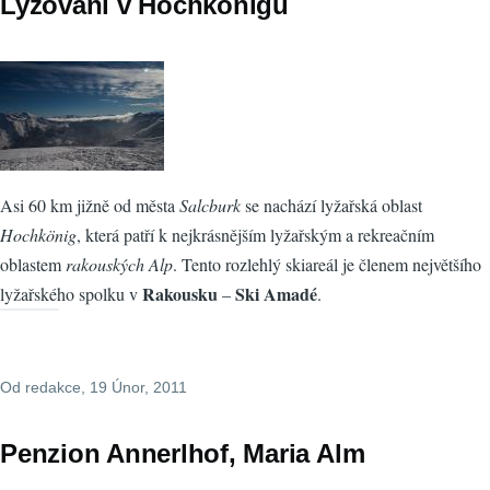
Lyžování v Hochkönigu
Asi 60 km jižně od města
Salcburk
se nachází lyžařská oblast
Hochkönig
, která patří k nejkrásnějším lyžařským a rekreačním
oblastem
rakouských Alp
. Tento rozlehlý skiareál je členem největšího
Rakousku
Ski Amadé
lyžařského spolku v
–
.
Od
redakce
, 19 Únor, 2011
Penzion Annerlhof, Maria Alm