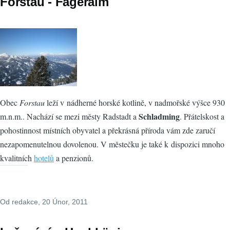
Forstau - Fageralm
Obec
Forstau
leží v nádherné horské kotlině, v nadmořské výšce 930
Schladming
m.n.m.. Nachází se mezi městy Radstadt a
. Přátelskost a
pohostinnost místních obyvatel a překrásná příroda vám zde zaručí
nezapomenutelnou dovolenou. V městečku je také k dispozici mnoho
kvalitních
hotelů
a penzionů.
Od
redakce
, 20 Únor, 2011