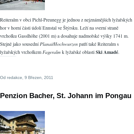
Reiteralm v obci Pichl-Preunegg je jednou z nejznámějších lyžařských
hor v horní části údolí Ennstal ve Štýrsku. Leží na sverní straně
vrcholku Gasslhöhe (2001 m) a dosahuje nadmořské výšky 1741 m.
Stejně jako sousední
Planai/Hochwurzen
patří také Reiteralm s
Ski Amadé
lyžařských vrcholkem
Fageralm
k lyžařské oblasti
.
Od
redakce
, 9 Březen, 2011
Penzion Bacher, St. Johann im Pongau