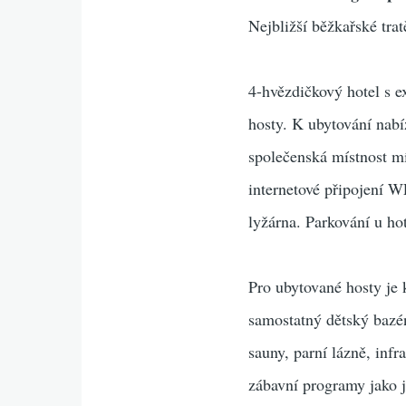
Nejbližší běžkařské tra
4-hvězdičkový hotel s e
hosty. K ubytování nabíz
společenská místnost mís
internetové připojení W
lyžárna. Parkování u hot
Pro ubytované hosty je 
samostatný dětský bazé
sauny, parní lázně, infr
zábavní programy jako j