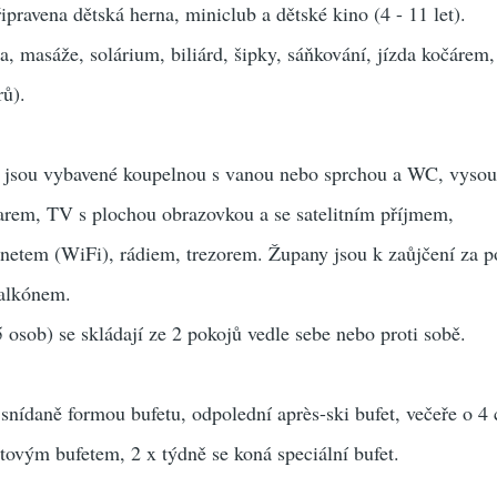
připravena dětská herna, miniclub a dětské kino (4 - 11 let).
a, masáže, solárium, biliárd, šipky, sáňkování, jízda kočárem,
rů).
jsou vybavené koupelnou s vanou nebo sprchou a WC, vyso
barem, TV s plochou obrazovkou a se satelitním příjmem,
netem (WiFi), rádiem, trezorem. Župany jsou k zaůjčení za p
balkónem.
 osob) se skládají ze 2 pokojů vedle sebe nebo proti sobě.
 snídaně formou bufetu, odpolední après-ski bufet, večeře o 4
ovým bufetem, 2 x týdně se koná speciální bufet.