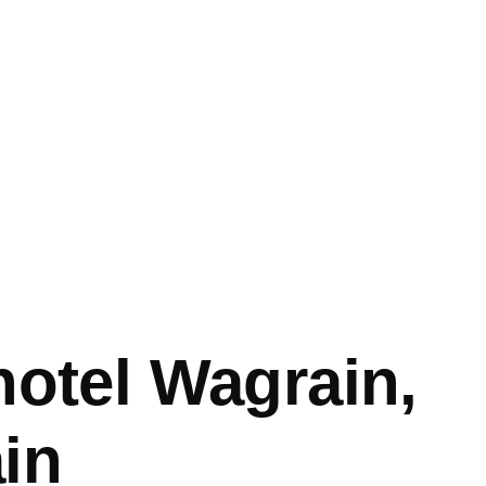
vá
hotel Wagrain,
in