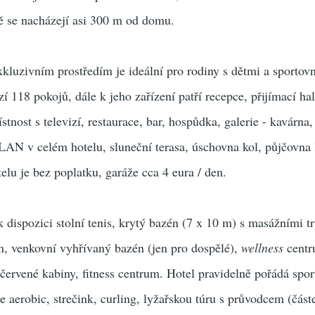
tě se nacházejí asi 300 m od domu.
xkluzivním prostředím je ideální pro rodiny s dětmi a sportov
í 118 pokojů, dále k jeho zařízení patří recepce, přijímací hal
tnost s televizí, restaurace, bar, hospůdka, galerie - kavárna,
LAN v celém hotelu, sluneční terasa, úschovna kol, půjčovna 
elu je bez poplatku, garáže cca 4 eura / den.
k dispozici stolní tenis, krytý bazén (7 x 10 m) s masážními t
n, venkovní vyhřívaný bazén (jen pro dospělé),
wellness
centr
ačervené kabiny, fitness centrum. Hotel pravidelně pořádá spor
e aerobic, strečink, curling, lyžařskou túru s průvodcem (část