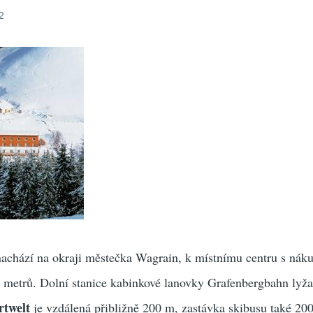
2
achází na okraji městečka Wagrain, k místnímu centru s nák
0 metrů. Dolní stanice kabinkové lanovky Grafenbergbahn lyža
rtwelt
je vzdálená přibližně 200 m, zastávka skibusu také 20