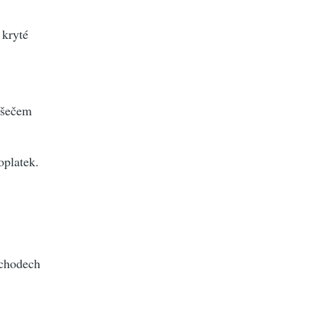
 kryté
ušečem
oplatek.
 chodech