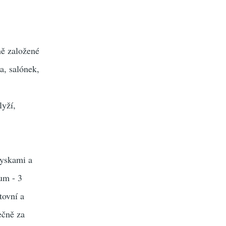
ně založené
a, salónek,
lyží,
ryskami a
um - 3
tovní a
ečně za