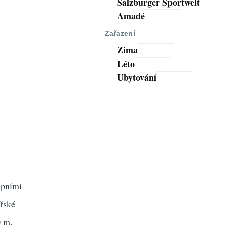
Salzburger Sportwelt
Amadé
Zařazení
Zima
Léto
Ubytování
upními
řské
0 m.