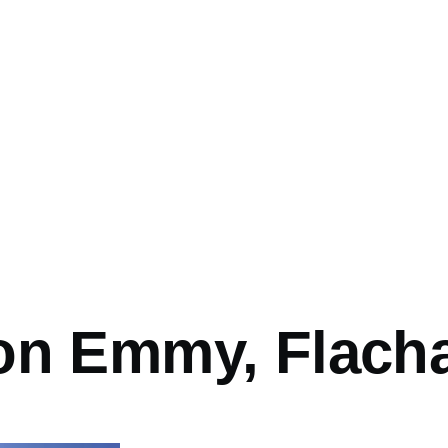
vá
on Emmy, Flach