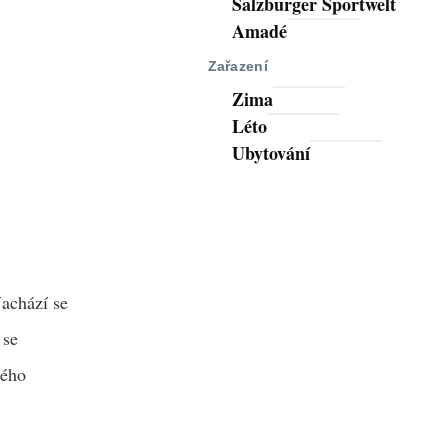
Salzburger Sportwelt
Amadé
Zařazení
Zima
Léto
Ubytování
Nachází se
 se
kého