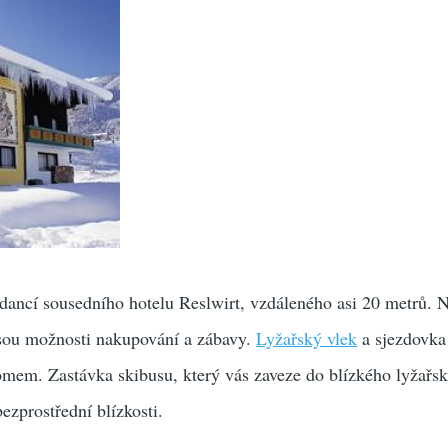
dancí sousedního hotelu Reslwirt, vzdáleného asi 20 metrů. 
jsou možnosti nakupování a zábavy.
Lyžařský vlek
a sjezdovka
omem. Zastávka skibusu, který vás zaveze do blízkého lyžařs
bezprostřední blízkosti.