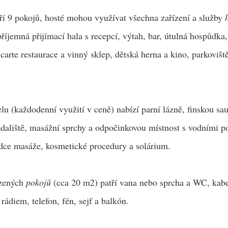
ří 9 pokojů, hosté mohou využívat všechna zařízení a služby
příjemná přijímací hala s recepcí, výtah, bar, útulná hospůdka,
carte restaurace a vinný sklep, dětská herna a kino, parkovišt
u (každodenní využití v ceně) nabízí parní lázně, finskou sa
daliště, masážní sprchy a odpočinkovou místnost s vodními p
ídce masáže, kosmetické procedury a solárium.
ízených
pokojů
(cca 20 m2) patří vana nebo sprcha a WC, kab
rádiem, telefon, fén, sejf a balkón.