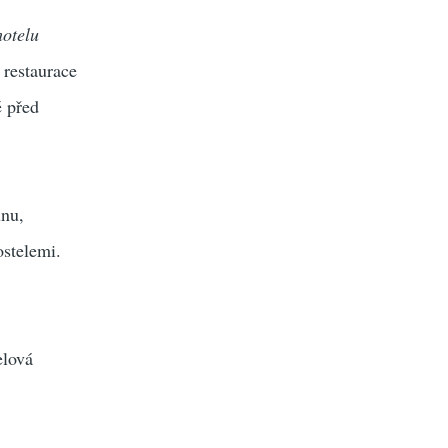
hotelu
 restaurace
ě před
unu,
ostelemi.
elová