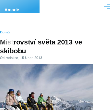
Přejít k hlavnímu obsahu
Men
Amadé
Drobečková
Domů
Mistrovství světa 2013 ve
navigace
skibobu
Od
redakce
, 15 Únor, 2013