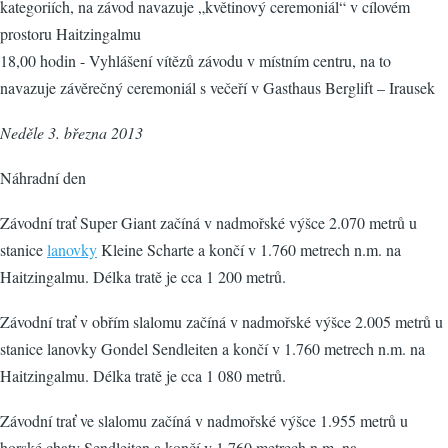
kategoriích, na závod navazuje „květinový ceremoniál“ v cílovém
prostoru Haitzingalmu
18,00 hodin - Vyhlášení vítězů závodu v místním centru, na to
navazuje závěrečný ceremoniál s večeří v Gasthaus Berglift – Irausek
Neděle 3. března 2013
Náhradní den
Závodní trať Super Giant začíná v nadmořské výšce 2.070 metrů u
stanice
lanovky
Kleine Scharte a končí v 1.760 metrech n.m. na
Haitzingalmu. Délka tratě je cca 1 200 metrů.
Závodní trať v obřím slalomu začíná v nadmořské výšce 2.005 metrů u
stanice lanovky Gondel Sendleiten a končí v 1.760 metrech n.m. na
Haitzingalmu. Délka tratě je cca 1 080 metrů.
Závodní trať ve slalomu začíná v nadmořské výšce 1.955 metrů u
horské chaty Sendleiten a končí v 1.760 metrech n.m. na