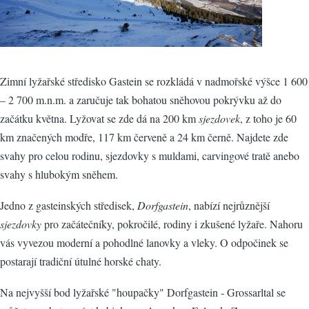
Zimní lyžařské středisko Gastein se rozkládá v nadmořské výšce 1 600
– 2 700 m.n.m. a zaručuje tak bohatou sněhovou pokrývku až do
začátku května. Lyžovat se zde dá na 200 km
sjezdovek
, z toho je 60
km značených modře, 117 km červeně a 24 km černě. Najdete zde
svahy pro celou rodinu, sjezdovky s muldami, carvingové tratě anebo
svahy s hlubokým sněhem.
Jedno z gasteinských středisek,
Dorfgastein
, nabízí nejrůznější
sjezdovky
pro začátečníky, pokročilé, rodiny i zkušené lyžaře. Nahoru
vás vyvezou moderní a pohodlné lanovky a vleky. O odpočinek se
postarají tradiční útulné horské chaty.
Na nejvyšší bod lyžařské "houpačky" Dorfgastein - Grossarltal se