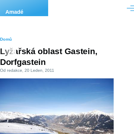
Přejít k hlavnímu obsahu
Men
Amadé
Drobečková
Domů
Lyžařská oblast Gastein,
navigace
Dorfgastein
Od
redakce
, 20 Leden, 2011