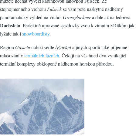
můžete nechat vyvézt kabinkovou lanovkou Fulseck. Ze
stejnojmenného vrcholu
Fulseck
se vám poté naskytne nádherný
panoramatický výhled na vrchol
Grossglockner
a dále až na ledovec
Dachstein
. Perfektně upravené sjezdovky zvou k zimním zážitkům jak
lyžaře tak i
snowboardisty
.
Region
Gastein
nabízí vedle
lyžování
a jiných sportů také příjemné
relaxování v
termálních lázních
. Čekají na vás hned dva vynikající
termální komplexy obklopené nádhernou horskou přírodou.