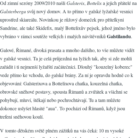
Od zimní sezóny 2009/2010 našli
Galsterix
,
Bottelix
a jejich přátelé na
Galsterbergu
svůj nový domov. A to přímo v galské lyžařské vesnici
uprostřed skiareálu. Novinkou je růžový domeček pro přítelkyni
Sandrine, ale také Skidefix, malý Bottelixův pejsek, jehož jméno bylo
Galstilandu
vybráno v rámci soutěže velkých i malých návštěvníků
.
Galové, Římané, divoká prasata a mnoho dalšího, to vše můžete vidět
v galské vesnici. Ta je celá průjezdná na lyžích tak, aby si zde mohli
zařádit i ti nejmenší lyžařští začátečníci. Dlouhý "kouzelný koberec"
vede přímo ke vchodu, do galské brány. Za ní je opravdu hodně co k
objevování: Galsterixova a Bottelixova chatka, kouzelná chatka,
obrovské sněhové postavy, spousta Římanů a zvířátek a všichni se
pohybují, mluví, štěkají nebo pochrochtávají. Tu a tam můžete
dokonce uslyšet hlasité "aua". To pochází od Římanů, když jsou
trefeni sněhovou koulí.
V tomto dětském světě plném zážitků na vás čeká: 10 m vysoké