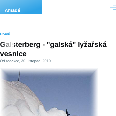
Přejít k hlavnímu obsahu
Men
Amadé
Drobečková
Domů
Galsterberg - "galská" lyžařská
navigace
vesnice
Od
redakce
, 30 Listopad, 2010