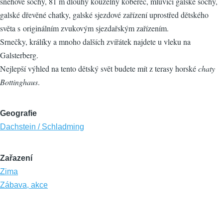
sněhové sochy, 81 m dlouhý kouzelný koberec, mluvící galské sochy,
galské dřevěné chatky, galské sjezdové zařízení uprostřed dětského
světa s originálním zvukovým sjezdařským zařízením.
Srnečky, králíky a mnoho dalších zvířátek najdete u vleku na
Galsterberg.
Nejlepší výhled na tento dětský svět budete mít z terasy horské
chaty
Bottinghaus
.
Geografie
Dachstein / Schladming
Zařazení
Zima
Zábava, akce